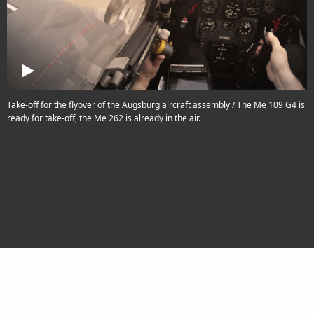
Take-off for the flyover of the Augsburg aircraft assembly / The Me 109 G4 is
ready for take-off, the Me 262 is already in the air.